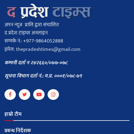
अपन न्यूज प्रालि द्वारा संचालित
द प्रदेश टाइम्स अनलाइन
सम्पर्क नं.: +977-9864052888
इमेल:
thepradeshtimes@gmail.com
कम्पनी दर्ता न २४२६६०/०७७-०७८
सूचना विभाग दर्ता नं.: म.प्र. ०००१/०७८-७९
हाम्रो टीम
प्रबन्ध निर्देशक