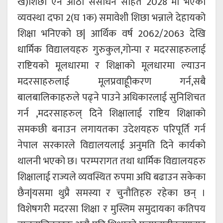
ख)शिछा ऎन आठौ संसोधन सहित 2028 मा भएको
व्यवस्था दफा 2(घ 1क) समावेशी शिछा भन्नाले देहायको
शिक्षा भनिएको छ| आर्थिक वर्ष 2062/2063 देखि
धार्मिक विद्यालयहरु गुरुकुल,गोन्पा र मदरसाहरुलाई
राष्टियको मूलधारमा र शिक्षाको मूलधारमा ल्याउन
मदरसाहरुलाई मूलप्रवाहू़ीकरण गर्न,सबै
बालबालिकाहरुले पढ्ने पाउने अधिकारलाई सुनिशिचत
गर्न ,मदरसाहरुल् दिने शिक्षालाई राष्टिय शिक्षाको
समकछी बनाउन लगायतका उदेशयहरु परिपूर्ति गर्न
नेपाल सरकारले विद्यालयलाई अनुमति दिने कार्यको
थालनी भएको छ। परम्परागत तथा धार्मिक विद्यालयहरु
शिक्षालाई राज्यले व्यवस्थित रुपमा अघि बढाउन सकेका
छैन|यसमा थुप्रै समस्या र चुनौतिहरु रहेका छन् ।
विशेषगरी मदरसा शिक्षा र मुस्लिम समुदायका कतिपय