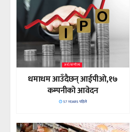
अर्थ/वाणीज्य
धमाधम आउँदैछन् आईपीओ,१७
कम्पनीको आवेदन
57 YEARS पहिले