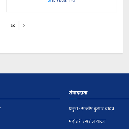
57 YEARS पहिले
…
30
संवाददाता
क
धनुषा : सन्तोष कुमार यादव
महोत्तरी : सरोज यादव