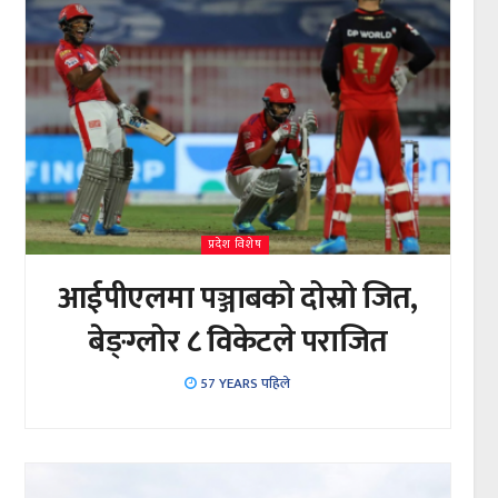
प्रदेश विशेष
आईपीएलमा पञ्जाबको दोस्रो जित,
बेङ्ग्लोर ८ विकेटले पराजित
57 YEARS पहिले