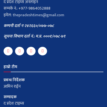
द प्रदेश टाइम्स अनलाइन
सम्पर्क नं.: +977-9864052888
इमेल:
thepradeshtimes@gmail.com
कम्पनी दर्ता न २४२६६०/०७७-०७८
सूचना विभाग दर्ता नं.: म.प्र. ०००१/०७८-७९
हाम्रो टीम
प्रबन्ध निर्देशक
आमिन राईन
सम्पादक
द प्रदेश टाइम्स