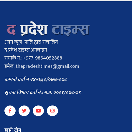
अपन न्यूज प्रालि द्वारा संचालित
द प्रदेश टाइम्स अनलाइन
सम्पर्क नं.: +977-9864052888
इमेल:
thepradeshtimes@gmail.com
कम्पनी दर्ता न २४२६६०/०७७-०७८
सूचना विभाग दर्ता नं.: म.प्र. ०००१/०७८-७९
हाम्रो टीम