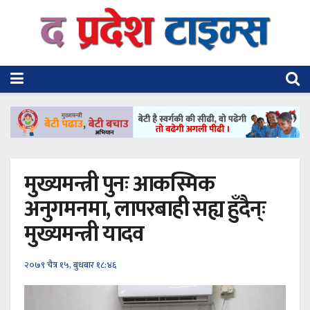
मुख्यमन्त्री पुनः आकस्मिक
अनुगमनमा, लापरबाही सह्य हुँदैन्ः
मुख्यमन्त्री यादव
२०७९ चैत्र १५, बुधबार १८:४६