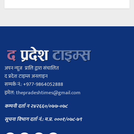
अपन न्यूज प्रालि द्वारा संचालित
द प्रदेश टाइम्स अनलाइन
सम्पर्क नं.: +977-9864052888
इमेल:
thepradeshtimes@gmail.com
कम्पनी दर्ता न २४२६६०/०७७-०७८
सूचना विभाग दर्ता नं.: म.प्र. ०००१/०७८-७९