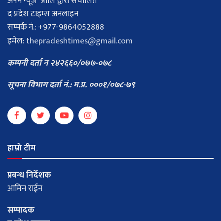
अपन न्यूज प्रालि द्वारा संचालित
द प्रदेश टाइम्स अनलाइन
सम्पर्क नं.: +977-9864052888
इमेल:
thepradeshtimes@gmail.com
कम्पनी दर्ता न २४२६६०/०७७-०७८
सूचना विभाग दर्ता नं.: म.प्र. ०००१/०७८-७९
हाम्रो टीम
प्रबन्ध निर्देशक
आमिन राईन
सम्पादक