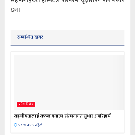
सहभागीहरुले हस्पिटल परिषरमा वृक्षारोपन पनि गरेका
छन।
सम्बन्धित खवर
प्रदेश विशेष
सङ्घीयतालाई सफल बनाउन संरचनागत सुधार अपरिहार्य
57 YEARS पहिले