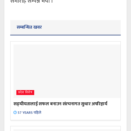
समारोह सम्पन्न भयो ।
सम्बन्धित खवर
प्रदेश विशेष
सङ्घीयतालाई सफल बनाउन संरचनागत सुधार अपरिहार्य
57 YEARS पहिले