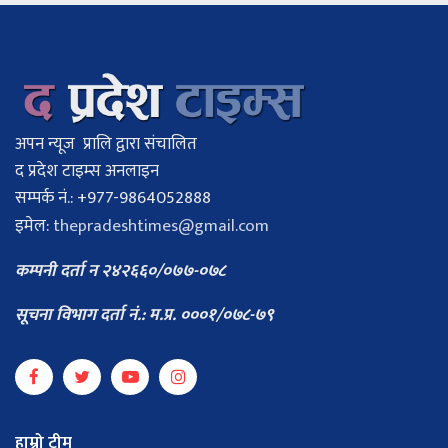
अपन न्यूज प्रालि द्वारा संचालित
द प्रदेश टाइम्स अनलाइन
सम्पर्क नं.: +977-9864052888
इमेल:
thepradeshtimes@gmail.com
कम्पनी दर्ता न २४२६६०/०७७-०७८
सूचना विभाग दर्ता नं.: म.प्र. ०००१/०७८-७९
हाम्रो टीम