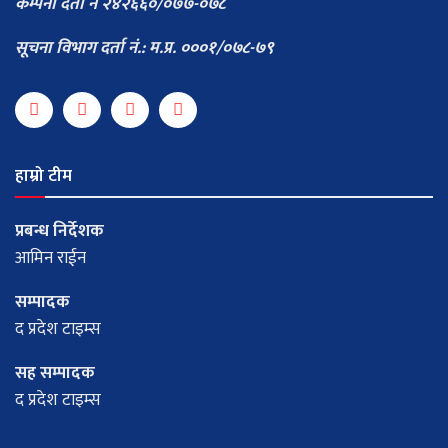
कम्पनी दर्ता न २४२६६०/०७७-०७८
सूचना विभाग दर्ता नं.: म.प्र. ०००१/०७८-७९
हाम्रो टीम
प्रबन्ध निर्देशक
आमिन राईन
सम्पादक
द प्रदेश टाइम्स
सह सम्पादक
द प्रदेश टाइम्स