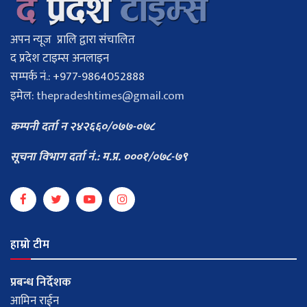
अपन न्यूज प्रालि द्वारा संचालित
द प्रदेश टाइम्स अनलाइन
सम्पर्क नं.: +977-9864052888
इमेल:
thepradeshtimes@gmail.com
कम्पनी दर्ता न २४२६६०/०७७-०७८
सूचना विभाग दर्ता नं.: म.प्र. ०००१/०७८-७९
हाम्रो टीम
प्रबन्ध निर्देशक
आमिन राईन