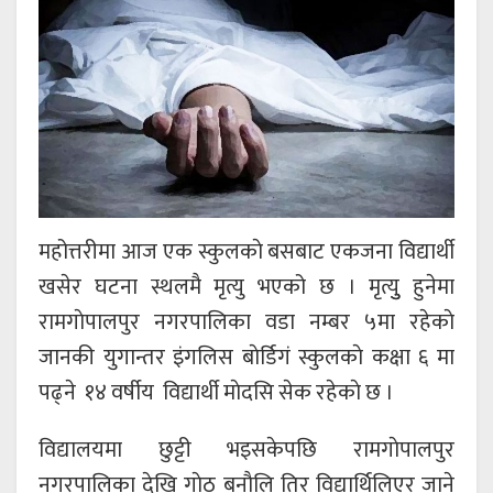
महोत्तरीमा आज एक स्कुलकाे बसबाट एकजना विद्यार्थी
खसेर घटना स्थलमै मृत्यु भएको छ । मृत्युु हुनेमा
रामगाेपालपुर नगरपालिका वडा नम्बर ५मा रहेकाे
जानकी युगान्तर इंगलिस बाेर्डिगं स्कुलकाे कक्षा ६ मा
पढ्ने १४ वर्षीय विद्यार्थी माेदसि सेक रहेकाे छ ।
विद्यालयमा छुट्टी भइसकेपछि रामगाेपालपुर
नगरपालिका देखि गाेठ बनाैलि तिर विद्यार्थिलिएर जाने