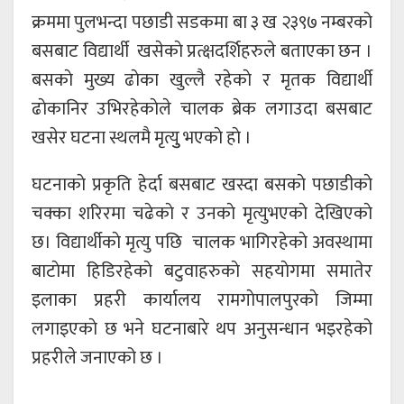
क्रममा पुलभन्दा पछाडी सडकमा बा ३ ख २३९७ नम्बरको
बसबाट विद्यार्थी खसेकाे प्रत्क्षदर्शिहरुले बताएका छन ।
बसकाे मुख्य ढाेका खुल्लै रहेकाे र मृतक विद्यार्थी
ढाेकानिर उभिरहेकाेले चालक ब्रेक लगाउदा बसबाट
खसेर घटना स्थलमै मृत्युु भएकाे हाे ।
घटनाकाे प्रकृति हेर्दा बसबाट खस्दा बसकाे पछाडीकाे
चक्का शरिरमा चढेकाे र उनकाे मृत्युभएकाे देखिएकाे
छ। विद्यार्थीकाे मृत्यु पछि चालक भागिरहेकाे अवस्थामा
बाटाेमा हिडिरहेकाे बटुवाहरुकाे सहयाेगमा समातेर
इलाका प्रहरी कार्यालय रामगाेपालपुरकाे जिम्मा
लगाइएकाे छ भने घटनाबारे थप अनुसन्धान भइरहेको
प्रहरीले जनाएको छ ।