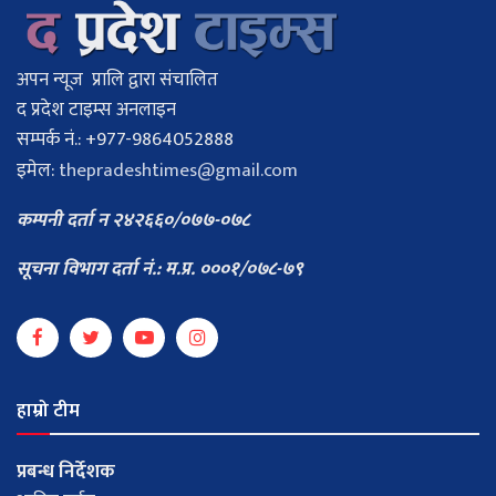
अपन न्यूज प्रालि द्वारा संचालित
द प्रदेश टाइम्स अनलाइन
सम्पर्क नं.: +977-9864052888
इमेल:
thepradeshtimes@gmail.com
कम्पनी दर्ता न २४२६६०/०७७-०७८
सूचना विभाग दर्ता नं.: म.प्र. ०००१/०७८-७९
हाम्रो टीम
प्रबन्ध निर्देशक