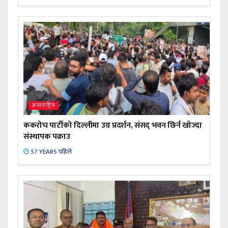
अन्तराष्ट्रिय
ककरोच पार्टीको दिल्लीमा उग्र प्रदर्शन, संसद् भवन छिर्न खोज्दा
संस्थापक पक्राउ
57 YEARS पहिले