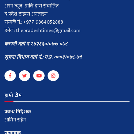
अपन न्यूज प्रालि द्वारा संचालित
द प्रदेश टाइम्स अनलाइन
सम्पर्क नं.: +977-9864052888
इमेल:
thepradeshtimes@gmail.com
कम्पनी दर्ता न २४२६६०/०७७-०७८
सूचना विभाग दर्ता नं.: म.प्र. ०००१/०७८-७९
हाम्रो टीम
प्रबन्ध निर्देशक
आमिन राईन
सम्पादक