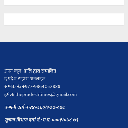
अपन न्यूज प्रालि द्वारा संचालित
द प्रदेश टाइम्स अनलाइन
सम्पर्क नं.: +977-9864052888
इमेल:
thepradeshtimes@gmail.com
कम्पनी दर्ता न २४२६६०/०७७-०७८
सूचना विभाग दर्ता नं.: म.प्र. ०००१/०७८-७९