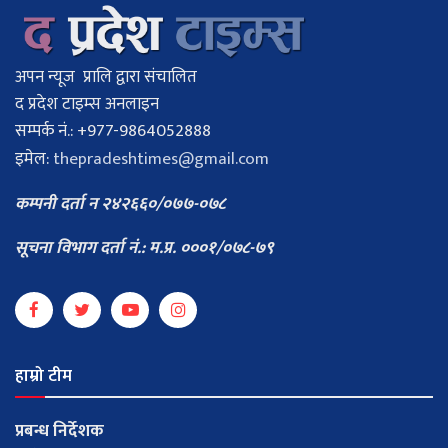
अपन न्यूज प्रालि द्वारा संचालित
द प्रदेश टाइम्स अनलाइन
सम्पर्क नं.: +977-9864052888
इमेल:
thepradeshtimes@gmail.com
कम्पनी दर्ता न २४२६६०/०७७-०७८
सूचना विभाग दर्ता नं.: म.प्र. ०००१/०७८-७९
हाम्रो टीम
प्रबन्ध निर्देशक