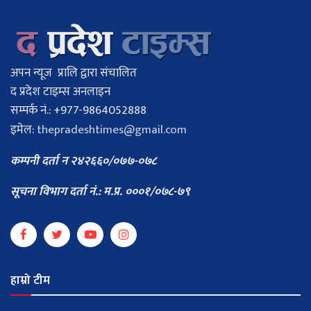
अपन न्यूज प्रालि द्वारा संचालित
द प्रदेश टाइम्स अनलाइन
सम्पर्क नं.: +977-9864052888
इमेल:
thepradeshtimes@gmail.com
कम्पनी दर्ता न २४२६६०/०७७-०७८
सूचना विभाग दर्ता नं.: म.प्र. ०००१/०७८-७९
हाम्रो टीम