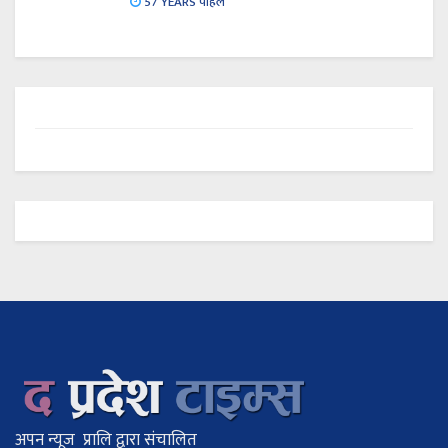
57 YEARS पहिले
अपन न्यूज प्रालि द्वारा संचालित