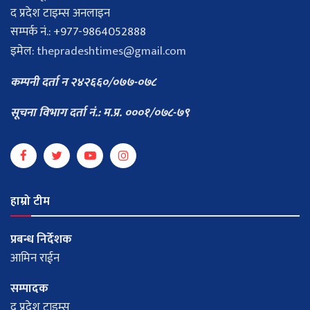
द प्रदेश टाइम्स अनलाइन
सम्पर्क नं.: +977-9864052888
इमेल:
thepradeshtimes@gmail.com
कम्पनी दर्ता न २४२६६०/०७७-०७८
सूचना विभाग दर्ता नं.: म.प्र. ०००१/०७८-७९
हाम्रो टीम
प्रबन्ध निर्देशक
आमिन राईन
सम्पादक
द प्रदेश टाइम्स