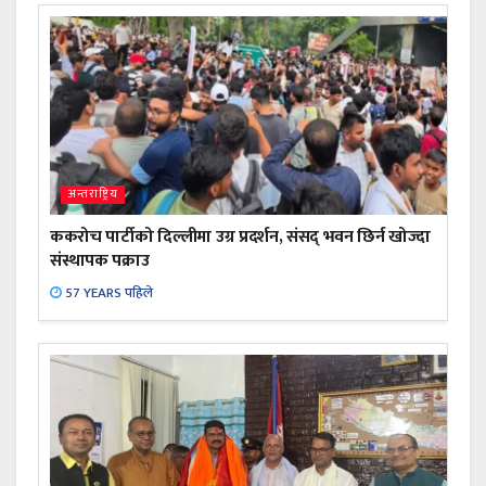
अन्तराष्ट्रिय
ककरोच पार्टीको दिल्लीमा उग्र प्रदर्शन, संसद् भवन छिर्न खोज्दा
संस्थापक पक्राउ
57 YEARS पहिले