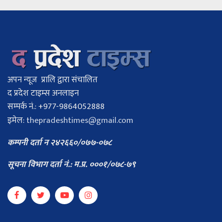
अपन न्यूज प्रालि द्वारा संचालित
द प्रदेश टाइम्स अनलाइन
सम्पर्क नं.: +977-9864052888
इमेल:
thepradeshtimes@gmail.com
कम्पनी दर्ता न २४२६६०/०७७-०७८
सूचना विभाग दर्ता नं.: म.प्र. ०००१/०७८-७९