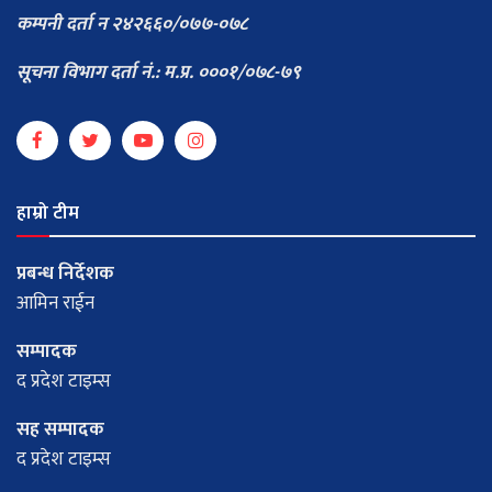
कम्पनी दर्ता न २४२६६०/०७७-०७८
सूचना विभाग दर्ता नं.: म.प्र. ०००१/०७८-७९
हाम्रो टीम
प्रबन्ध निर्देशक
आमिन राईन
सम्पादक
द प्रदेश टाइम्स
सह सम्पादक
द प्रदेश टाइम्स