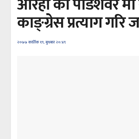
औरही को पौडेशवेर मा 
काङ्ग्रेस प्रत्याग गरि 
२०७७ कार्तिक १९, बुधबार २०:४९