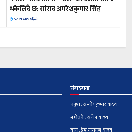
धकेलिँदै छ: सांसद अमरेशकुमार सिंह
57 YEARS पहिले
संवाददाता
क
धनुषा : सन्तोष कुमार यादव
महोत्तरी : सरोज यादव
बारा : प्रेम नारायण यादव