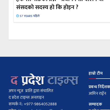
संसदको सदस्य हो कि होइन ?
57 YEARS पहिले
हाम्रो टीम
प्रबन्ध निर्देश
अपन न्यूज प्रालि द्वारा संचालित
आमिन राईन
द प्रदेश टाइम्स अनलाइन
सम्पर्क नं.: +977-9864052888
सम्पादक