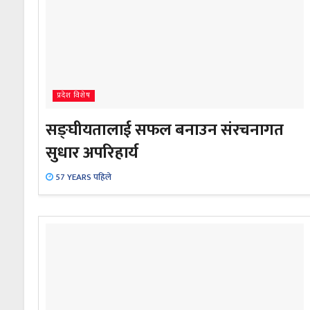
प्रदेश विशेष
सङ्घीयतालाई सफल बनाउन संरचनागत
सुधार अपरिहार्य
57 YEARS पहिले