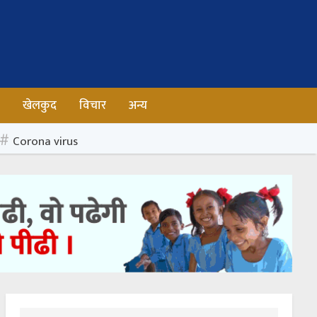
न
खेलकुद
विचार
अन्य
Corona virus