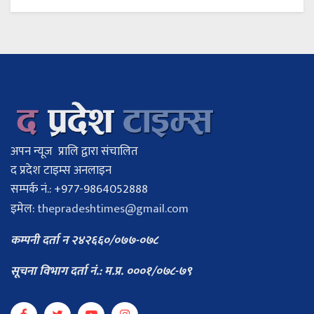
अपन न्यूज प्रालि द्वारा संचालित
द प्रदेश टाइम्स अनलाइन
सम्पर्क नं.: +977-9864052888
इमेल:
thepradeshtimes@gmail.com
कम्पनी दर्ता न २४२६६०/०७७-०७८
सूचना विभाग दर्ता नं.: म.प्र. ०००१/०७८-७९