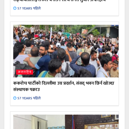
57 YEARS पहिले
अन्तराष्ट्रिय
ककरोच पार्टीको दिल्लीमा उग्र प्रदर्शन, संसद् भवन छिर्न खोज्दा
संस्थापक पक्राउ
57 YEARS पहिले