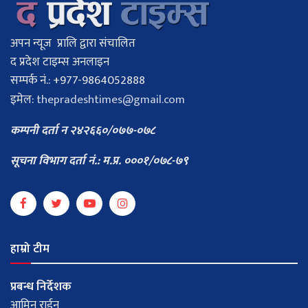
अपन न्यूज प्रालि द्वारा संचालित
द प्रदेश टाइम्स अनलाइन
सम्पर्क नं.: +977-9864052888
इमेल:
thepradeshtimes@gmail.com
कम्पनी दर्ता न २४२६६०/०७७-०७८
सूचना विभाग दर्ता नं.: म.प्र. ०००१/०७८-७९
हाम्रो टीम
प्रबन्ध निर्देशक
आमिन राईन