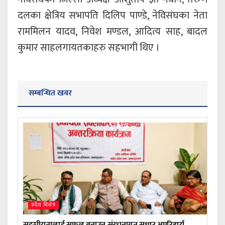
दलका क्षेत्रिय सभापति दिलिप पाण्डे, नेविसंघका नेता
राममिलन यादव, निवेश मण्डल, आदित्य साह, बादल
कुमार साहलगायतकाहरु सहभागी थिए ।
सम्बन्धित खवर
प्रदेश विशेष
सङ्घीयतालाई सफल बनाउन संरचनागत सुधार अपरिहार्य