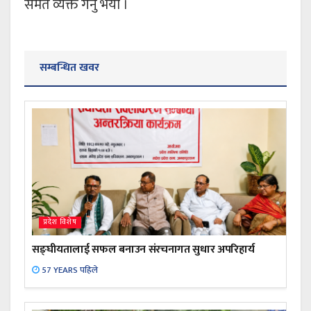
समेत व्यक्त गर्नु भयो ।
सम्बन्धित खवर
प्रदेश विशेष
सङ्घीयतालाई सफल बनाउन संरचनागत सुधार अपरिहार्य
57 YEARS पहिले