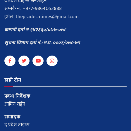
द प्रदेश टाइम्स अनलाइन
सम्पर्क नं.: +977-9864052888
इमेल:
thepradeshtimes@gmail.com
कम्पनी दर्ता न २४२६६०/०७७-०७८
सूचना विभाग दर्ता नं.: म.प्र. ०००१/०७८-७९
हाम्रो टीम
प्रबन्ध निर्देशक
आमिन राईन
सम्पादक
द प्रदेश टाइम्स