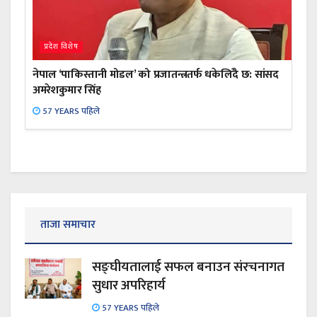
प्रदेश विशेष
नेपाल ‘पाकिस्तानी मोडल’ को प्रजातन्त्रतर्फ धकेलिँदै छ: सांसद
अमरेशकुमार सिंह
57 YEARS पहिले
ताजा समाचार
सङ्घीयतालाई सफल बनाउन संरचनागत
सुधार अपरिहार्य
57 YEARS पहिले