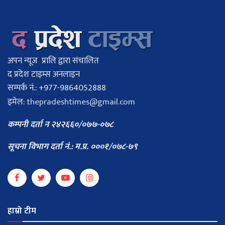
अपन न्यूज प्रालि द्वारा संचालित
द प्रदेश टाइम्स अनलाइन
सम्पर्क नं.: +977-9864052888
इमेल:
thepradeshtimes@gmail.com
कम्पनी दर्ता न २४२६६०/०७७-०७८
सूचना विभाग दर्ता नं.: म.प्र. ०००१/०७८-७९
हाम्रो टीम