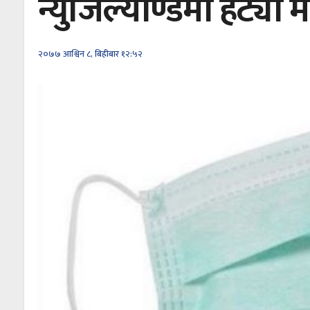
न्युजिल्याण्डमा हट्यो 
२०७७ आश्विन ८, बिहीबार १२:५२