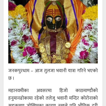
जनकपुरधाम – आज तुलजा भवानी यात्रा गरिने भएको
छ ।
महानवमीका अवसरमा हिजो काठमाण्डौको
हनुमानढोकामा रहेकाे तलेजु भवानी मन्दिर कोरोनाको
सङक्रमण जोखिमका कारण नखुले पनि भौतिक दूरी