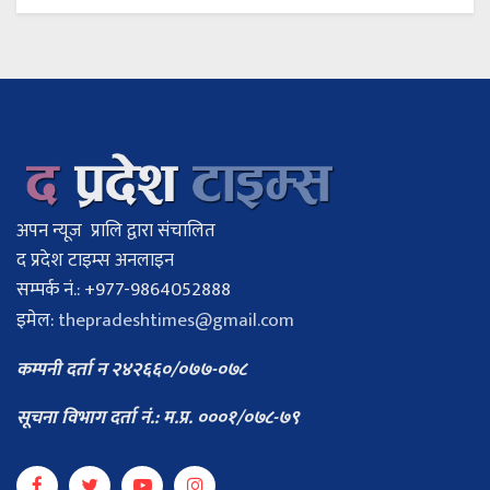
अपन न्यूज प्रालि द्वारा संचालित
द प्रदेश टाइम्स अनलाइन
सम्पर्क नं.: +977-9864052888
इमेल:
thepradeshtimes@gmail.com
कम्पनी दर्ता न २४२६६०/०७७-०७८
सूचना विभाग दर्ता नं.: म.प्र. ०००१/०७८-७९