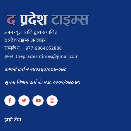
अपन न्यूज प्रालि द्वारा संचालित
द प्रदेश टाइम्स अनलाइन
सम्पर्क नं.: +977-9864052888
इमेल:
thepradeshtimes@gmail.com
कम्पनी दर्ता न २४२६६०/०७७-०७८
सूचना विभाग दर्ता नं.: म.प्र. ०००१/०७८-७९
हाम्रो टीम