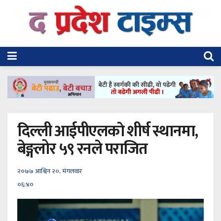
दिल्ली आईपीएलकाे शीर्ष स्थानमा,
बेङ्गलोर ५९ रनले पराजित
२०७७ आश्विन २०, मंगलवार
०६:४०