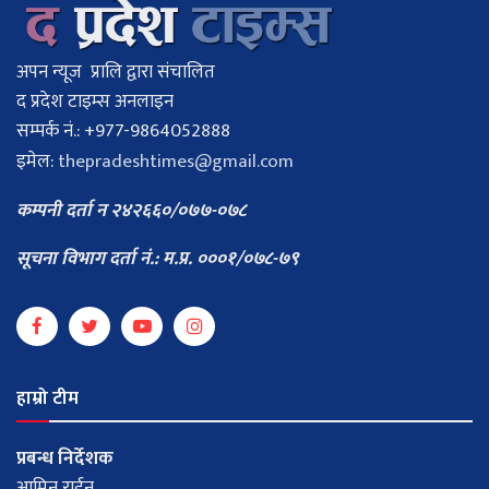
अपन न्यूज प्रालि द्वारा संचालित
द प्रदेश टाइम्स अनलाइन
सम्पर्क नं.: +977-9864052888
इमेल:
thepradeshtimes@gmail.com
कम्पनी दर्ता न २४२६६०/०७७-०७८
सूचना विभाग दर्ता नं.: म.प्र. ०००१/०७८-७९
हाम्रो टीम
प्रबन्ध निर्देशक
आमिन राईन