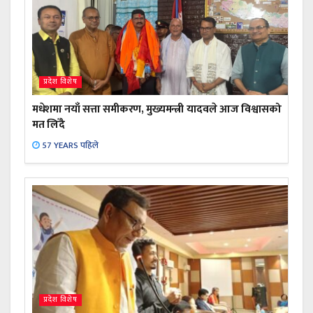
प्रदेश विशेष
मधेशमा नयाँ सत्ता समीकरण, मुख्यमन्त्री यादवले आज विश्वासको
मत लिँदै
57 YEARS पहिले
प्रदेश विशेष