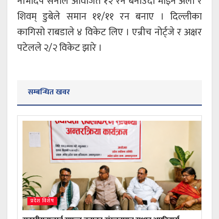
नाभदिप सैनीले अविजित १२ रन बनाउँदा मोइन अली र
शिवम् डुबेले समान ११/११ रन बनाए । दिल्लीका
कागिसो राबडाले ४ विकेट लिए । एन्रीच नोर्ट्जे र अक्षर
पटेलले २/२ विकेट झारे ।
सम्बन्धित खवर
प्रदेश विशेष