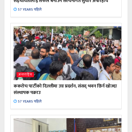
सङ्घीयतालाई सफल बनाउन संरचनागत सुधार अपरिहार्य
57 YEARS पहिले
अन्तराष्ट्रिय
ककरोच पार्टीको दिल्लीमा उग्र प्रदर्शन, संसद् भवन छिर्न खोज्दा
संस्थापक पक्राउ
57 YEARS पहिले