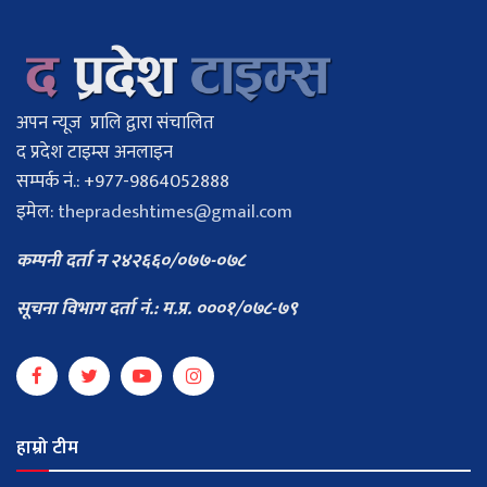
अपन न्यूज प्रालि द्वारा संचालित
द प्रदेश टाइम्स अनलाइन
सम्पर्क नं.: +977-9864052888
इमेल:
thepradeshtimes@gmail.com
कम्पनी दर्ता न २४२६६०/०७७-०७८
सूचना विभाग दर्ता नं.: म.प्र. ०००१/०७८-७९
हाम्रो टीम