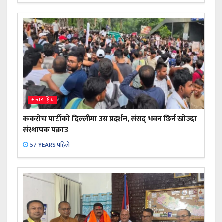
अन्तराष्ट्रिय
ककरोच पार्टीको दिल्लीमा उग्र प्रदर्शन, संसद् भवन छिर्न खोज्दा
संस्थापक पक्राउ
57 YEARS पहिले