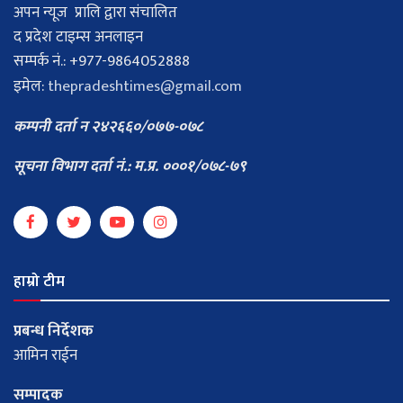
अपन न्यूज प्रालि द्वारा संचालित
द प्रदेश टाइम्स अनलाइन
सम्पर्क नं.: +977-9864052888
इमेल:
thepradeshtimes@gmail.com
कम्पनी दर्ता न २४२६६०/०७७-०७८
सूचना विभाग दर्ता नं.: म.प्र. ०००१/०७८-७९
हाम्रो टीम
प्रबन्ध निर्देशक
आमिन राईन
सम्पादक