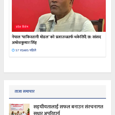
प्रदेश विशेष
नेपाल ‘पाकिस्तानी मोडल’ को प्रजातन्त्रतर्फ धकेलिँदै छ: सांसद
अमरेशकुमार सिंह
57 YEARS पहिले
ताजा समाचार
सङ्घीयतालाई सफल बनाउन संरचनागत
सुधार अपरिहार्य