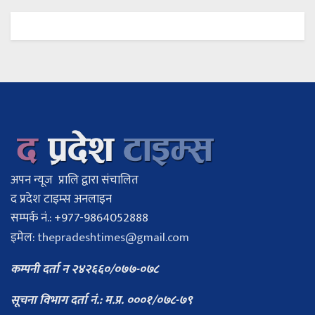
अपन न्यूज प्रालि द्वारा संचालित
द प्रदेश टाइम्स अनलाइन
सम्पर्क नं.: +977-9864052888
इमेल:
thepradeshtimes@gmail.com
कम्पनी दर्ता न २४२६६०/०७७-०७८
सूचना विभाग दर्ता नं.: म.प्र. ०००१/०७८-७९