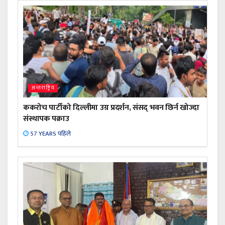
अन्तराष्ट्रिय
ककरोच पार्टीको दिल्लीमा उग्र प्रदर्शन, संसद् भवन छिर्न खोज्दा
संस्थापक पक्राउ
57 YEARS पहिले