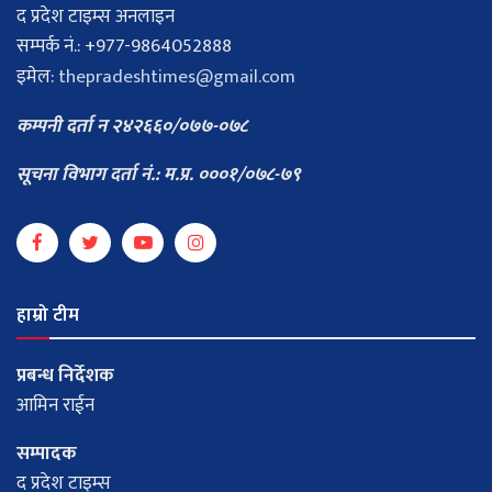
द प्रदेश टाइम्स अनलाइन
सम्पर्क नं.: +977-9864052888
इमेल:
thepradeshtimes@gmail.com
कम्पनी दर्ता न २४२६६०/०७७-०७८
सूचना विभाग दर्ता नं.: म.प्र. ०००१/०७८-७९
हाम्रो टीम
प्रबन्ध निर्देशक
आमिन राईन
सम्पादक
द प्रदेश टाइम्स