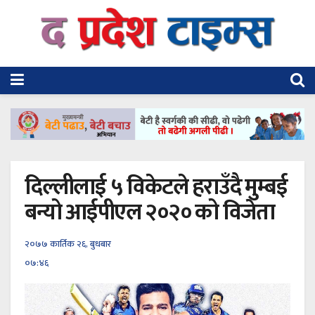
दिल्लीलाई ५ विकेटले हराउँदै मुम्बई
बन्यो आईपीएल २०२० को विजेता
२०७७ कार्तिक २६, बुधबार
०७:४६