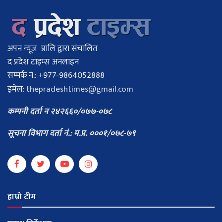
अपन न्यूज प्रालि द्वारा संचालित
द प्रदेश टाइम्स अनलाइन
सम्पर्क नं.: +977-9864052888
इमेल:
thepradeshtimes@gmail.com
कम्पनी दर्ता न २४२६६०/०७७-०७८
सूचना विभाग दर्ता नं.: म.प्र. ०००१/०७८-७९
हाम्रो टीम