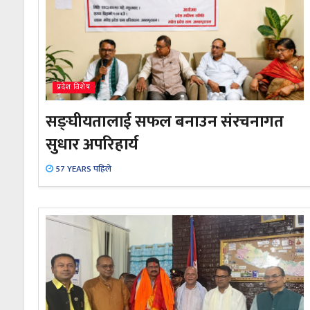
प्रदेश विशेष
सङ्घीयतालाई सफल बनाउन संरचनागत
सुधार अपरिहार्य
57 YEARS पहिले