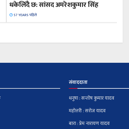
धकेलिँदै छ: सांसद अमरेशकुमार सिंह
57 YEARS पहिले
संवाददाता
क
धनुषा : सन्तोष कुमार यादव
महोत्तरी : सरोज यादव
बारा : प्रेम नारायण यादव