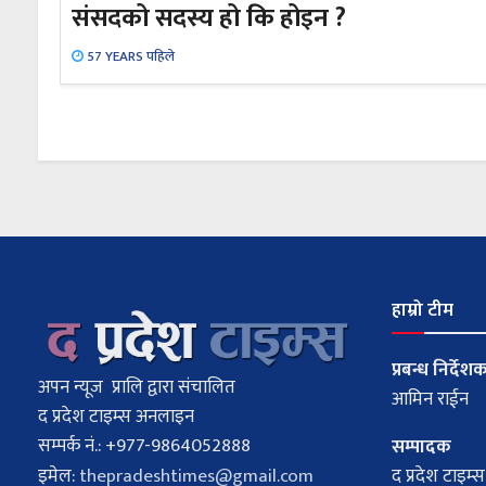
संसदको सदस्य हो कि होइन ?
57 YEARS पहिले
हाम्रो टीम
प्रबन्ध निर्देश
अपन न्यूज प्रालि द्वारा संचालित
आमिन राईन
द प्रदेश टाइम्स अनलाइन
सम्पर्क नं.: +977-9864052888
सम्पादक
इमेल:
thepradeshtimes@gmail.com
द प्रदेश टाइम्स