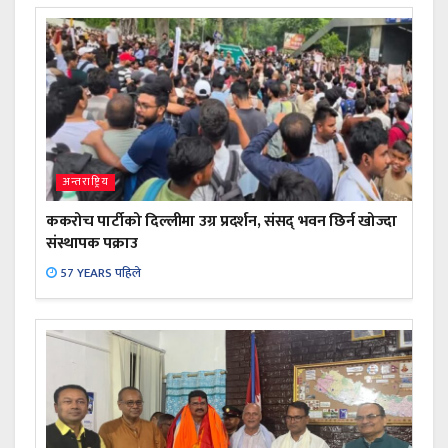
अन्तराष्ट्रिय
ककरोच पार्टीको दिल्लीमा उग्र प्रदर्शन, संसद् भवन छिर्न खोज्दा
संस्थापक पक्राउ
57 YEARS पहिले