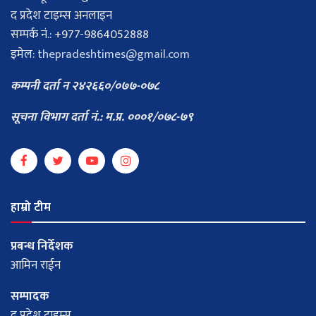
द प्रदेश टाइम्स अनलाइन
सम्पर्क नं.: +977-9864052888
इमेल:
thepradeshtimes@gmail.com
कम्पनी दर्ता न २४२६६०/०७७-०७८
सूचना विभाग दर्ता नं.: म.प्र. ०००१/०७८-७९
हाम्रो टीम
प्रबन्ध निर्देशक
आमिन राईन
सम्पादक
द प्रदेश टाइम्स