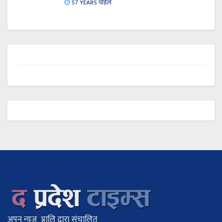
57 YEARS पहिले
अपन न्यूज प्रालि द्वारा संचालित