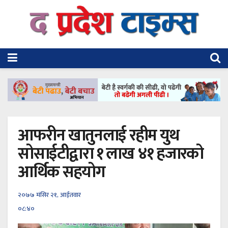
आफरीन खातुनलाई रहीम युथ
सोसाईटीद्वारा १ लाख ४१ हजारको
आर्थिक सहयोग
२०७७ मंसिर २१, आईतवार
०८:४०