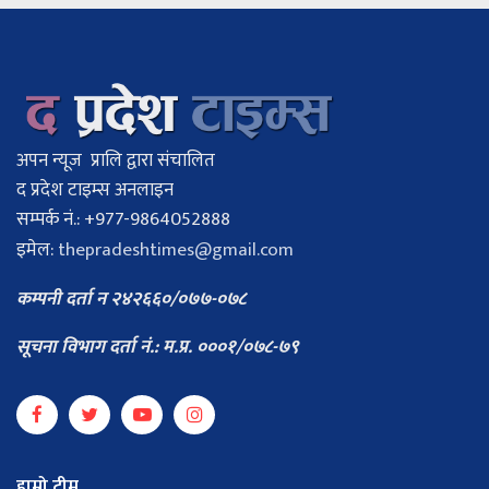
अपन न्यूज प्रालि द्वारा संचालित
द प्रदेश टाइम्स अनलाइन
सम्पर्क नं.: +977-9864052888
इमेल:
thepradeshtimes@gmail.com
कम्पनी दर्ता न २४२६६०/०७७-०७८
सूचना विभाग दर्ता नं.: म.प्र. ०००१/०७८-७९
हाम्रो टीम