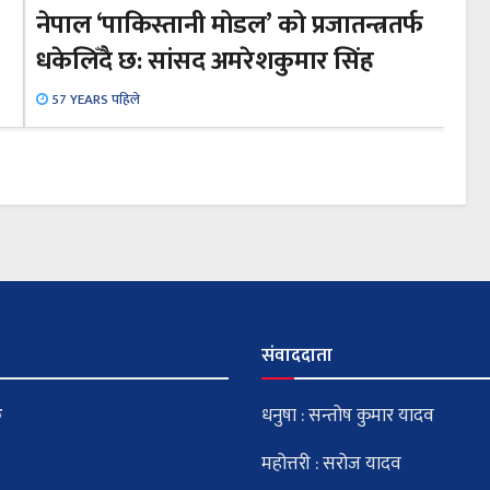
नेपाल ‘पाकिस्तानी मोडल’ को प्रजातन्त्रतर्फ
धकेलिँदै छ: सांसद अमरेशकुमार सिंह
57 YEARS पहिले
संवाददाता
क
धनुषा : सन्तोष कुमार यादव
महोत्तरी : सरोज यादव