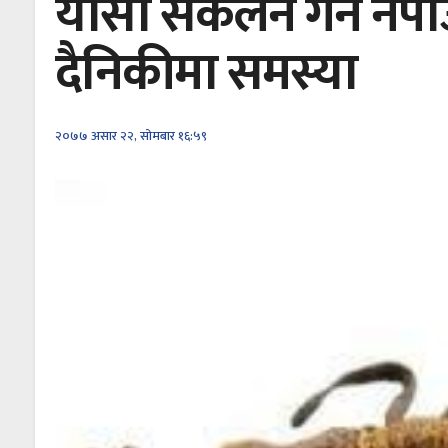
यार्सा संकलन गर्न नप
दैनिकीमा समस्या
२०७७ असार २२, सोमबार १६:५९