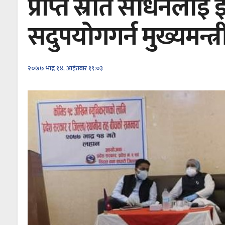
प्राप्त स्रोत साधनलाई
सदुपयोगगर्न मुख्यमन्त्
२०७७ भाद्र १४, आईतवार १९:०३