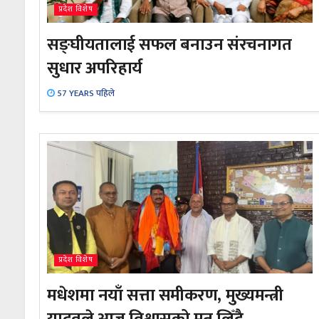
प्रदेश विशेष
सङ्घीयतालाई सफल बनाउन संरचनागत
सुधार अपरिहार्य
57 YEARS पहिले
प्रदेश विशेष
मधेशमा नयाँ सत्ता समीकरण, मुख्यमन्त्री
यादवले आज विश्वासको मत लिँदै