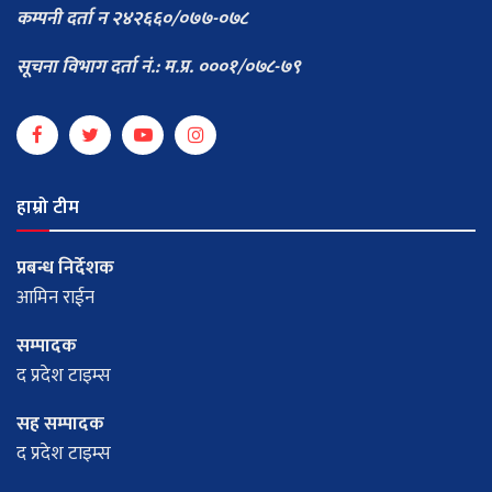
कम्पनी दर्ता न २४२६६०/०७७-०७८
सूचना विभाग दर्ता नं.: म.प्र. ०००१/०७८-७९
हाम्रो टीम
प्रबन्ध निर्देशक
आमिन राईन
सम्पादक
द प्रदेश टाइम्स
सह सम्पादक
द प्रदेश टाइम्स