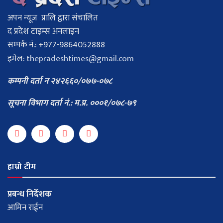
अपन न्यूज प्रालि द्वारा संचालित
द प्रदेश टाइम्स अनलाइन
सम्पर्क नं.: +977-9864052888
इमेल:
thepradeshtimes@gmail.com
कम्पनी दर्ता न २४२६६०/०७७-०७८
सूचना विभाग दर्ता नं.: म.प्र. ०००१/०७८-७९
हाम्रो टीम
प्रबन्ध निर्देशक
आमिन राईन