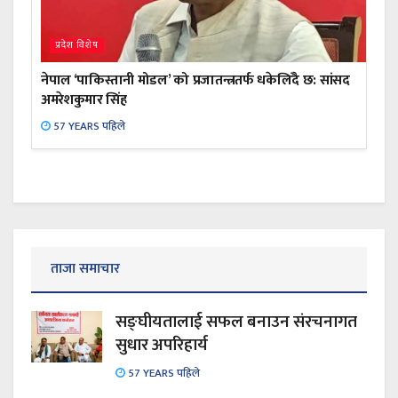
प्रदेश विशेष
नेपाल ‘पाकिस्तानी मोडल’ को प्रजातन्त्रतर्फ धकेलिँदै छ: सांसद
अमरेशकुमार सिंह
57 YEARS पहिले
ताजा समाचार
सङ्घीयतालाई सफल बनाउन संरचनागत
सुधार अपरिहार्य
57 YEARS पहिले