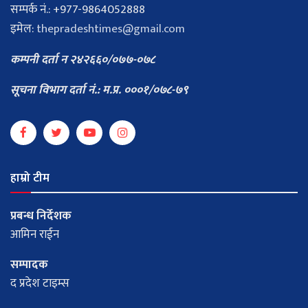
सम्पर्क नं.: +977-9864052888
इमेल:
thepradeshtimes@gmail.com
कम्पनी दर्ता न २४२६६०/०७७-०७८
सूचना विभाग दर्ता नं.: म.प्र. ०००१/०७८-७९
हाम्रो टीम
प्रबन्ध निर्देशक
आमिन राईन
सम्पादक
द प्रदेश टाइम्स