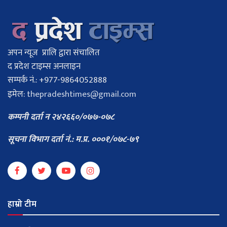
अपन न्यूज प्रालि द्वारा संचालित
द प्रदेश टाइम्स अनलाइन
सम्पर्क नं.: +977-9864052888
इमेल:
thepradeshtimes@gmail.com
कम्पनी दर्ता न २४२६६०/०७७-०७८
सूचना विभाग दर्ता नं.: म.प्र. ०००१/०७८-७९
हाम्रो टीम