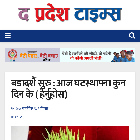
बडादशैँ सुरु : आज घटस्थापना कुन
दिन के ( हेर्नुहोस)
२०७७ कार्तिक १, शनिबार
०७:४२