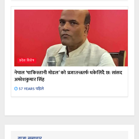
प्रदेश विशेष
नेपाल ‘पाकिस्तानी मोडल’ को प्रजातन्त्रतर्फ धकेलिँदै छ: सांसद
अमरेशकुमार सिंह
57 YEARS पहिले
ताजा समाचार