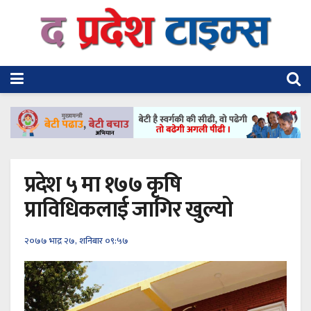
प्रदेश ५ मा १७७ कृषि
प्राविधिकलाई जागिर खुल्यो
२०७७ भाद्र २७, शनिबार ०९:५७