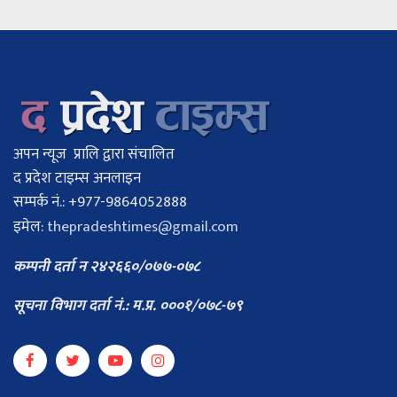
अपन न्यूज प्रालि द्वारा संचालित
द प्रदेश टाइम्स अनलाइन
सम्पर्क नं.: +977-9864052888
इमेल:
thepradeshtimes@gmail.com
कम्पनी दर्ता न २४२६६०/०७७-०७८
सूचना विभाग दर्ता नं.: म.प्र. ०००१/०७८-७९