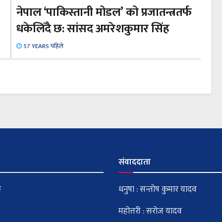
नेपाल ‘पाकिस्तानी मोडल’ को प्रजातन्त्रतर्फ
धकेलिँदै छ: सांसद अमरेशकुमार सिंह
57 YEARS पहिले
संवाददाता
क
धनुषा : सन्तोष कुमार यादव
महोत्तरी : सरोज यादव