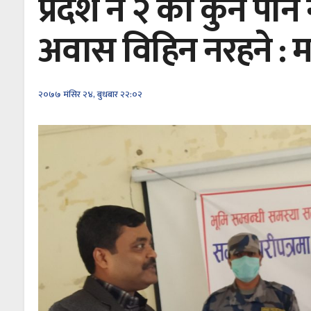
प्रदेश न २ का कुनै पनि
अवास विहिन नरहने : मन्
२०७७ मंसिर २४, बुधबार २२:०२