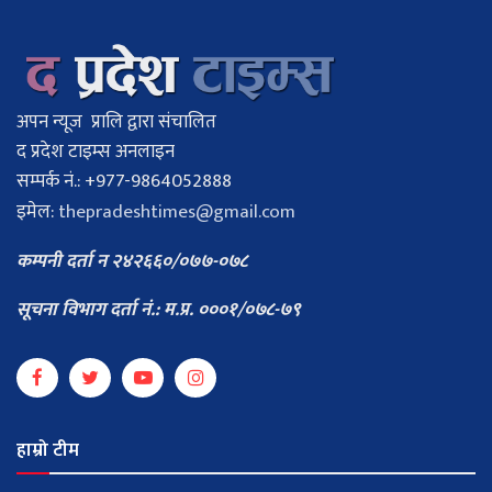
अपन न्यूज प्रालि द्वारा संचालित
द प्रदेश टाइम्स अनलाइन
सम्पर्क नं.: +977-9864052888
इमेल:
thepradeshtimes@gmail.com
कम्पनी दर्ता न २४२६६०/०७७-०७८
सूचना विभाग दर्ता नं.: म.प्र. ०००१/०७८-७९
हाम्रो टीम