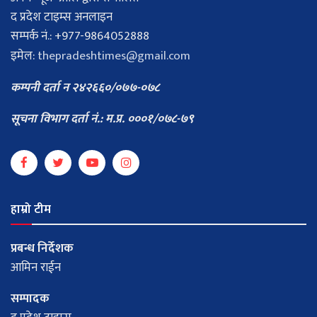
द प्रदेश टाइम्स अनलाइन
सम्पर्क नं.: +977-9864052888
इमेल:
thepradeshtimes@gmail.com
कम्पनी दर्ता न २४२६६०/०७७-०७८
सूचना विभाग दर्ता नं.: म.प्र. ०००१/०७८-७९
हाम्रो टीम
प्रबन्ध निर्देशक
आमिन राईन
सम्पादक