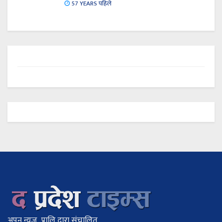
57 YEARS पहिले
अपन न्यूज प्रालि द्वारा संचालित