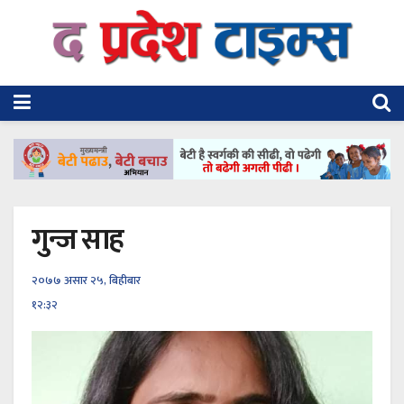
गुन्ज साह
२०७७ असार २५, बिहीबार
१२:३२