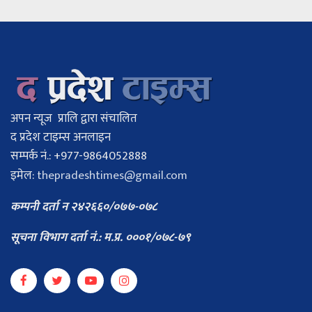
अपन न्यूज प्रालि द्वारा संचालित
द प्रदेश टाइम्स अनलाइन
सम्पर्क नं.: +977-9864052888
इमेल:
thepradeshtimes@gmail.com
कम्पनी दर्ता न २४२६६०/०७७-०७८
सूचना विभाग दर्ता नं.: म.प्र. ०००१/०७८-७९